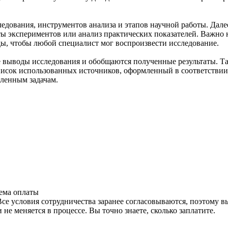
едования, инструментов анализа и этапов научной работы. Дале
ты экспериментов или анализ практических показателей. Важно н
ды, чтобы любой специалист мог воспроизвести исследование.
 выводы исследования и обобщаются полученные результаты. Т
 список использованных источников, оформленный в соответст
вленным задачам.
ема оплаты
Все условия сотрудничества заранее согласовываются, поэтому вы
 не меняется в процессе. Вы точно знаете, сколько заплатите.