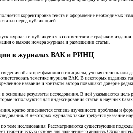
полняется корректировка текста и оформление необходимых изме
 статьи перед публикацией.
пуск журнала и публикуется в соответствии с графиком издани
ация о выходе номера журнала и размещении статьи.
ации в журналах ВАК и РИНЦ
же сведения об авторе: фамилия и инициалы, ученая степень или
оответствовать тематике журнала ВАК. В некоторых изданиях та
формленное название и контакты автора повышают доверие редак
 и основные результаты исследования. В ней указываются цель 
оторые используются для индексирования статьи в научных база
ания, кратко описывается степень изученности проблемы и форму
следования. В некоторых журналах также требуется указание нау
ы по теме исследования. Рассматриваются существующие подходы
ет теоретическую основу для дальнейшего анализа. Обзор литер