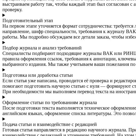
выстраиваем работу так, чтобы каждый этап был согласован с
проверку.
Подготовительный этап
На первом этапе уточняется формат сотрудничества: требуется
направление, шифр специальности, требования к журналу ВАК 
работы. Мы подробно обсуждаем все детали заказа, чтобы изб
Подбор журнала и анализ требований
Специалисты подбирают подходящие журналы ВАК или РИНЦ в с
правила оформления ссылок, требования к аннотации, ключевым
выбранного издания. Мы также учитываем ваши пожелания по 
Подготовка или доработка статьи
Если статья уже написана, проводится её проверка и редактир
помогают подготовить научную статью с нуля — формируют стр
При необходимости мы выполняем перевод текста на иностранн
Оформление статьи по требованиям журнала
После подготовки текста выполняется техническое оформление
английском языках, оформление списка литературы. Это позво
Подача статьи и взаимодействие с редакцией
Готовая статья направляется в редакцию научного журнала. П
взаимодействие с редакцией и уточнение требований. На этом 