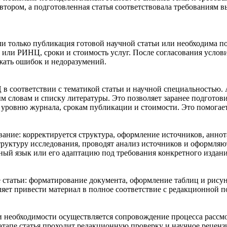
 автором, а подготовленная статья соответствовала требования
 ли только публикация готовой научной статьи или необходима п
или РИНЦ, сроки и стоимость услуг. После согласования услов
ежать ошибок и недоразумений.
оответствии с тематикой статьи и научной специальностью. А
 словам и списку литературы. Это позволяет заранее подготови
уровню журнала, срокам публикации и стоимости. Это помогае
ование: корректируется структура, оформление источников, анн
уктуру исследования, проводят анализ источников и оформляют
ый язык или его адаптацию под требования конкретного издани
 статьи: форматирование документа, оформление таблиц и рисун
ляет привести материал в полное соответствие с редакционной 
ри необходимости осуществляется сопровождение процесса рассм
этапе статья проходит редакционную проверку и научное реценз