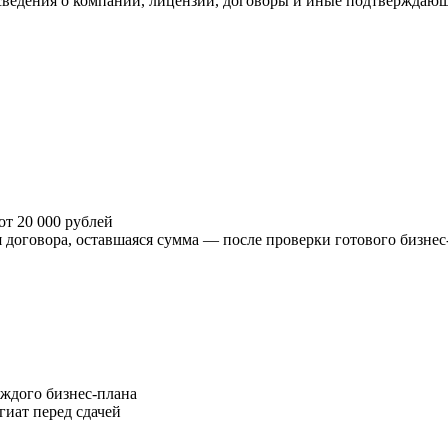
 сведения о компании, лицензии, договоры и иные подтверждаю
от 20 000 рублей
 договора, оставшаяся сумма — после проверки готового бизне
ждого бизнес-плана
гиат перед сдачей