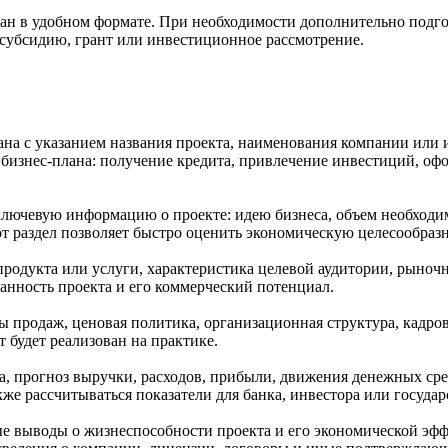
лан в удобном формате. При необходимости дополнительно подго
 субсидию, грант или инвестиционное рассмотрение.
ана с указанием названия проекта, наименования компании или 
 бизнес-плана: получение кредита, привлечение инвестиций, оф
 ключевую информацию о проекте: идею бизнеса, объем необход
 раздел позволяет быстро оценить экономическую целесообразн
продукта или услуги, характеристика целевой аудитории, рыночн
анность проекта и его коммерческий потенциал.
ы продаж, ценовая политика, организационная структура, кадр
 будет реализован на практике.
, прогноз выручки, расходов, прибыли, движения денежных сред
кже рассчитываться показатели для банка, инвестора или госуда
е выводы о жизнеспособности проекта и его экономической эф