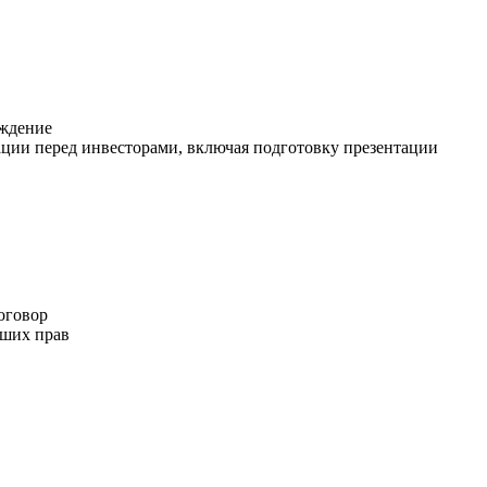
ждение
ации перед инвесторами, включая подготовку презентации
оговор
аших прав