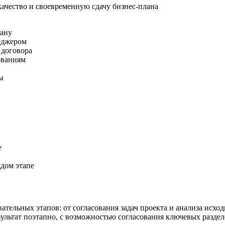
качество и своевременную сдачу бизнес-плана
лану
неджером
 договора
ованиям
ы
е
ждом этапе
ательных этапов: от согласования задач проекта и анализа исх
ультат поэтапно, с возможностью согласования ключевых раздел