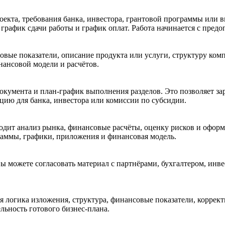
роекта, требования банка, инвестора, грантовой программы или
график сдачи работы и график оплат. Работа начинается с предо
овые показатели, описание продукта или услуги, структуру ком
ансовой модели и расчётов.
окумента и план-график выполнения разделов. Это позволяет зар
ию для банка, инвестора или комиссии по субсидии.
водит анализ рынка, финансовые расчёты, оценку рисков и офор
раммы, графики, приложения и финансовая модель.
ы можете согласовать материал с партнёрами, бухгалтером, инв
ся логика изложения, структура, финансовые показатели, коррек
льность готового бизнес-плана.