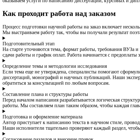
оказываем услуги по написанию диссертаций, курсовых и дип
Как проходит работа над заказом
Процесс подготовки научной работы на заказ включает несколь
Мы выстраиваем работу так, чтобы вы получали результат поэт
Подготовительный этап
На старте уточняются тема, формат работы, требования ВУЗа и
сдачи работы и график оплат. Работа начинается с предоплаты 
Определение темы и методологии исследования
Если тема еще не утверждена, специалисты помогают сформул
диссертаций, монографий и научных публикаций. Наши экспе
обратиться за консультацией по любым вопросам.
Составление плана и структуры работы
Перед началом написания разрабатывается логическая структур
работы. Мы составляем план таким образом, чтобы каждая гла
Подготовка и оформление материала
Автор приступает к написанию текста в научном стиле, прово
Наши исполнители тщательно проверяют каждый раздел, чтобы 
Согласование разделов и внесение правок