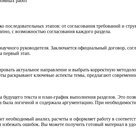
ломных работ
ко последовательных этапов: от согласования требований и стру
апно, с возможностью согласования каждого раздела.
 научного руководителя. Заключается официальный договор, сог
за первый этап.
ировать актуальное направление и выбрать корректную методоло
рты раскрывают ключевые аспекты темы, предлагают современн
а будущего текста и план-график выполнения разделов. Это позв
ва была логичной и содержала аргументацию. При необходимост
дит необходимый анализ, расчеты и оформляет работу в соответ
избежать ошибок. Вы можете получить готовый материал в удобн