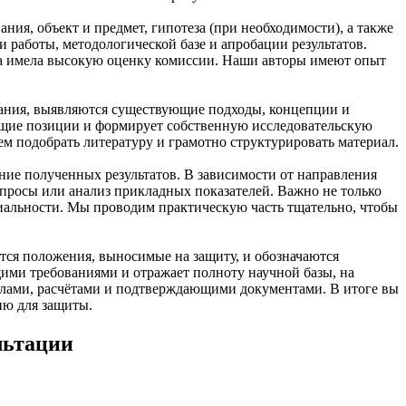
ния, объект и предмет, гипотеза (при необходимости), а также
 работы, методологической базе и апробации результатов.
та имела высокую оценку комиссии. Наши авторы имеют опыт
вания, выявляются существующие подходы, концепции и
ющие позиции и формирует собственную исследовательскую
м подобрать литературу и грамотно структурировать материал.
ние полученных результатов. В зависимости от направления
опросы или анализ прикладных показателей. Важно не только
ециальности. Мы проводим практическую часть тщательно, чтобы
ся положения, выносимые на защиту, и обозначаются
ими требованиями и отражает полноту научной базы, на
алами, расчётами и подтверждающими документами. В итоге вы
ию для защиты.
льтации