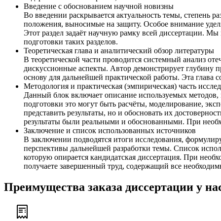
Введение с обоснованием научной новизны
Во введении раскрывается актуальность темы, степень ра
положения, выносимые на защиту. Особое внимание уделя
Этот раздел задаёт научную рамку всей диссертации. М
подготовки таких разделов.
Теоретическая глава и аналитический обзор литературы
В теоретической части проводится системный анализ от
дискуссионные аспекты. Автор демонстрирует глубину 
основу для дальнейшей практической работы. Эта глава 
Методология и практическая (эмпирическая) часть иссле
Данный блок включает описание используемых методов, и
подготовки это могут быть расчёты, моделирование, экс
представить результаты, но и обосновать их достовернос
результаты были реальными и обоснованными. При необх
Заключение и список использованных источников
В заключении подводятся итоги исследования, формулир
перспективы дальнейшей разработки темы. Список испол
которую опирается кандидатская диссертация. При нео
получаете завершенный труд, содержащий все необходим
Преимущества заказа диссертации у на