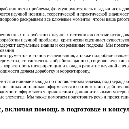
зработанности проблемы, формулируются цель и задачи исследова
ется научной новизне, теоретической и практической значимости
ы подробно раскрываем все ключевые моменты, чтобы ваша рабо
ечественных и зарубежных научных источников по теме исследо
проработки научной проблемы, критически оценивает существу
содержит актуальные знания и современные подходы. Мы помогае
дования
нструментов и этапов исследования, а также подробное изложе
перименты, статистическая обработка данных, социологические 
ть, корректность интерпретации и вклад в развитие научной сп
одимости делаем доработку и корректировку.
уются основные выводы по поставленным задачам, подтверждают
ьзованных источников оформляется в соответствии с действующ
бходимости оформляются приложения с дополнительными матери
ые элементы. Мы также помогаем подготовить речь и презентац
с, включая помощь в подготовке и консу