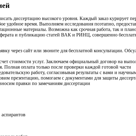
ией
писать диссертацию высокого уровня. Каждый заказ курирует п
юбое удобное время. Выполняем исследования поэтапно, предост
тационные материалы. Возможна как срочная работа, так и план
еферата и публикацию статей ВАК и РИНЦ, совершенно бесплат
вку через сайт или звоните для бесплатной консультации. Обсу
счет стоимости услуг. Заключаем официальный договор на выпол
. Полная оплата только после проверки каждой готовой части
овательскую работу, согласовывая результаты с вами и научным
овим презентацию, помогаем с документами для защиты диссерт
вносим правки по замечаниям диссертации
 аспирантов