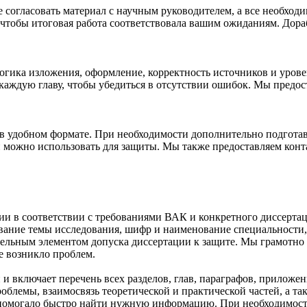
 согласовать материал с научным руководителем, а все необход
чтобы итоговая работа соответствовала вашим ожиданиям. Дораб
 логика изложения, оформление, корректность источников и уров
аждую главу, чтобы убедиться в отсутствии ошибок. Мы предост
л в удобном формате. При необходимости дополнительно подгот
й можно использовать для защиты. Мы также предоставляем конт
ии в соответствии с требованиями ВАК и конкретного диссерта
звание темы исследования, шифр и наименование специальности
тельным элементом допуска диссертации к защите. Мы грамотно
не возникло проблем.
 включает перечень всех разделов, глав, параграфов, приложен
облемы, взаимосвязь теоретической и практической частей, а т
 помогало быстро найти нужную информацию. При необходимости