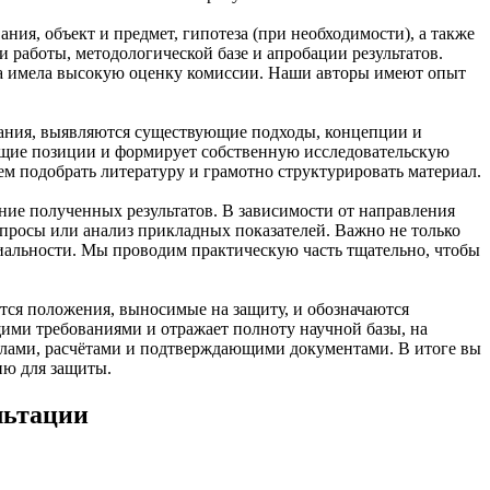
ния, объект и предмет, гипотеза (при необходимости), а также
 работы, методологической базе и апробации результатов.
та имела высокую оценку комиссии. Наши авторы имеют опыт
вания, выявляются существующие подходы, концепции и
ющие позиции и формирует собственную исследовательскую
м подобрать литературу и грамотно структурировать материал.
ние полученных результатов. В зависимости от направления
опросы или анализ прикладных показателей. Важно не только
ециальности. Мы проводим практическую часть тщательно, чтобы
ся положения, выносимые на защиту, и обозначаются
ими требованиями и отражает полноту научной базы, на
алами, расчётами и подтверждающими документами. В итоге вы
ию для защиты.
льтации