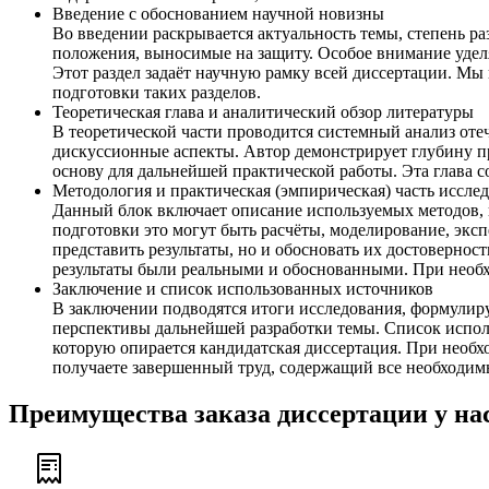
Введение с обоснованием научной новизны
Во введении раскрывается актуальность темы, степень ра
положения, выносимые на защиту. Особое внимание уделя
Этот раздел задаёт научную рамку всей диссертации. М
подготовки таких разделов.
Теоретическая глава и аналитический обзор литературы
В теоретической части проводится системный анализ от
дискуссионные аспекты. Автор демонстрирует глубину 
основу для дальнейшей практической работы. Эта глава 
Методология и практическая (эмпирическая) часть иссле
Данный блок включает описание используемых методов, и
подготовки это могут быть расчёты, моделирование, экс
представить результаты, но и обосновать их достовернос
результаты были реальными и обоснованными. При необх
Заключение и список использованных источников
В заключении подводятся итоги исследования, формулир
перспективы дальнейшей разработки темы. Список испол
которую опирается кандидатская диссертация. При нео
получаете завершенный труд, содержащий все необходим
Преимущества заказа диссертации у на