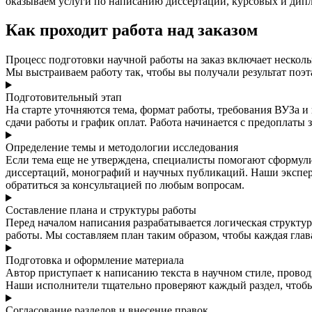
оказываем услуги по написанию диссертаций, курсовых и дип
Как проходит работа над заказом
Процесс подготовки научной работы на заказ включает несколь
Мы выстраиваем работу так, чтобы вы получали результат поэт
Подготовительный этап
На старте уточняются тема, формат работы, требования ВУЗа и
сдачи работы и график оплат. Работа начинается с предоплаты 
Определение темы и методологии исследования
Если тема еще не утверждена, специалисты помогают сформул
диссертаций, монографий и научных публикаций. Наши экспе
обратиться за консультацией по любым вопросам.
Составление плана и структуры работы
Перед началом написания разрабатывается логическая структур
работы. Мы составляем план таким образом, чтобы каждая гла
Подготовка и оформление материала
Автор приступает к написанию текста в научном стиле, прово
Наши исполнители тщательно проверяют каждый раздел, чтобы 
Согласование разделов и внесение правок