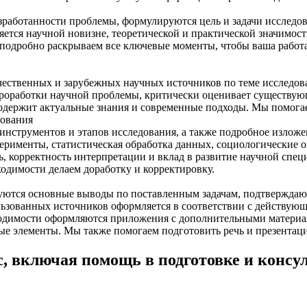
зработанности проблемы, формулируются цель и задачи исследова
ется научной новизне, теоретической и практической значимости
ы подробно раскрываем все ключевые моменты, чтобы ваша рабо
ечественных и зарубежных научных источников по теме исследо
проработки научной проблемы, критически оценивает существу
содержит актуальные знания и современные подходы. Мы помогае
дования
нструментов и этапов исследования, а также подробное изложе
перименты, статистическая обработка данных, социологические 
ть, корректность интерпретации и вклад в развитие научной сп
одимости делаем доработку и корректировку.
уются основные выводы по поставленным задачам, подтверждают
ьзованных источников оформляется в соответствии с действующ
бходимости оформляются приложения с дополнительными матери
ые элементы. Мы также помогаем подготовить речь и презентац
с, включая помощь в подготовке и консу