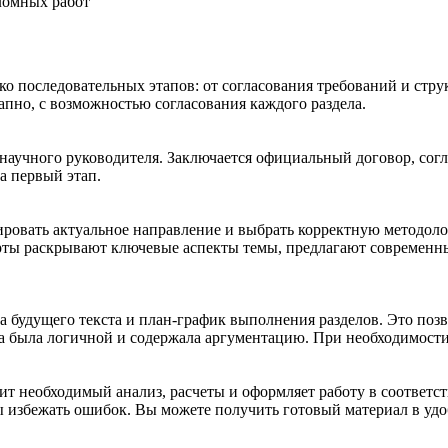
ломных работ
ко последовательных этапов: от согласования требований и стру
апно, с возможностью согласования каждого раздела.
 научного руководителя. Заключается официальный договор, сог
за первый этап.
ировать актуальное направление и выбрать корректную методоло
рты раскрывают ключевые аспекты темы, предлагают современн
а будущего текста и план-график выполнения разделов. Это позв
ва была логичной и содержала аргументацию. При необходимост
дит необходимый анализ, расчеты и оформляет работу в соответ
избежать ошибок. Вы можете получить готовый материал в удобн