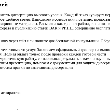
ией
писать диссертацию высокого уровня. Каждый заказ курирует п
юбое удобное время. Выполняем исследования поэтапно, предост
тационные материалы. Возможна как срочная работа, так и план
еферата и публикацию статей ВАК и РИНЦ, совершенно бесплат
вку через сайт или звоните для бесплатной консультации. Обсу
счет стоимости услуг. Заключаем официальный договор на выпол
. Полная оплата только после проверки каждой готовой части
овательскую работу, согласовывая результаты с вами и научным
овим презентацию, помогаем с документами для защиты диссерт
вносим правки по замечаниям диссертации
 аспирантов