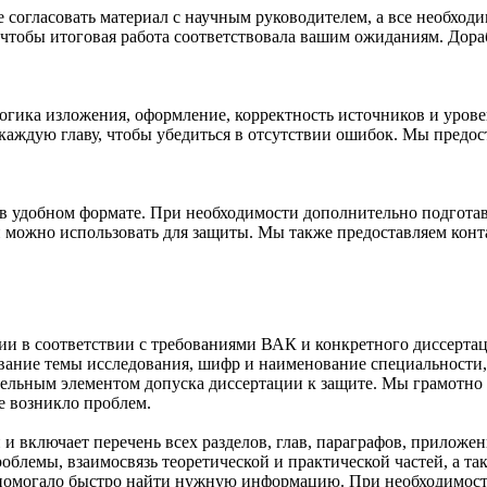
 согласовать материал с научным руководителем, а все необход
чтобы итоговая работа соответствовала вашим ожиданиям. Дораб
 логика изложения, оформление, корректность источников и уров
аждую главу, чтобы убедиться в отсутствии ошибок. Мы предост
л в удобном формате. При необходимости дополнительно подгот
й можно использовать для защиты. Мы также предоставляем конт
ии в соответствии с требованиями ВАК и конкретного диссерта
звание темы исследования, шифр и наименование специальности
тельным элементом допуска диссертации к защите. Мы грамотно
не возникло проблем.
 включает перечень всех разделов, глав, параграфов, приложен
облемы, взаимосвязь теоретической и практической частей, а т
 помогало быстро найти нужную информацию. При необходимости