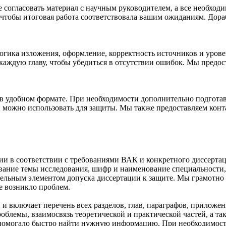
 согласовать материал с научным руководителем, а все необход
чтобы итоговая работа соответствовала вашим ожиданиям. Дораб
 логика изложения, оформление, корректность источников и уров
аждую главу, чтобы убедиться в отсутствии ошибок. Мы предост
л в удобном формате. При необходимости дополнительно подгот
й можно использовать для защиты. Мы также предоставляем конт
ии в соответствии с требованиями ВАК и конкретного диссерта
звание темы исследования, шифр и наименование специальности
тельным элементом допуска диссертации к защите. Мы грамотно
не возникло проблем.
 включает перечень всех разделов, глав, параграфов, приложен
облемы, взаимосвязь теоретической и практической частей, а т
 помогало быстро найти нужную информацию. При необходимости