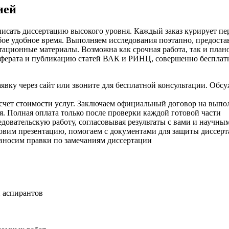
ией
писать диссертацию высокого уровня. Каждый заказ курирует п
юбое удобное время. Выполняем исследования поэтапно, предост
тационные материалы. Возможна как срочная работа, так и план
еферата и публикацию статей ВАК и РИНЦ, совершенно бесплат
вку через сайт или звоните для бесплатной консультации. Обсу
счет стоимости услуг. Заключаем официальный договор на выпол
. Полная оплата только после проверки каждой готовой части
овательскую работу, согласовывая результаты с вами и научным
овим презентацию, помогаем с документами для защиты диссерт
вносим правки по замечаниям диссертации
 аспирантов