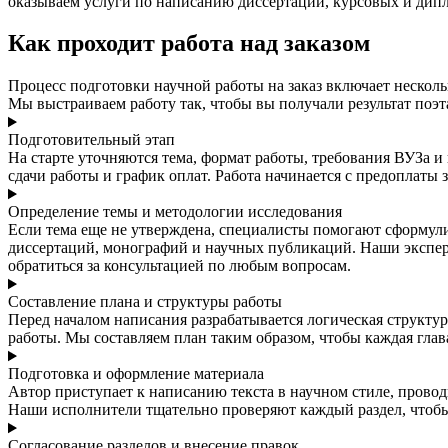
оказываем услуги по написанию диссертаций, курсовых и дип
Как проходит работа над заказом
Процесс подготовки научной работы на заказ включает несколь
Мы выстраиваем работу так, чтобы вы получали результат поэт
Подготовительный этап
На старте уточняются тема, формат работы, требования ВУЗа и
сдачи работы и график оплат. Работа начинается с предоплаты 
Определение темы и методологии исследования
Если тема еще не утверждена, специалисты помогают сформул
диссертаций, монографий и научных публикаций. Наши экспе
обратиться за консультацией по любым вопросам.
Составление плана и структуры работы
Перед началом написания разрабатывается логическая структур
работы. Мы составляем план таким образом, чтобы каждая гла
Подготовка и оформление материала
Автор приступает к написанию текста в научном стиле, прово
Наши исполнители тщательно проверяют каждый раздел, чтобы 
Согласование разделов и внесение правок