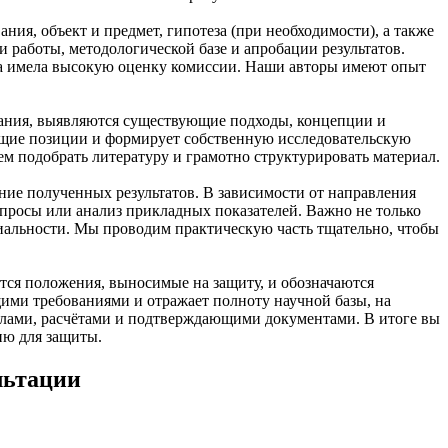
ния, объект и предмет, гипотеза (при необходимости), а также
 работы, методологической базе и апробации результатов.
та имела высокую оценку комиссии. Наши авторы имеют опыт
вания, выявляются существующие подходы, концепции и
ющие позиции и формирует собственную исследовательскую
м подобрать литературу и грамотно структурировать материал.
ние полученных результатов. В зависимости от направления
опросы или анализ прикладных показателей. Важно не только
ециальности. Мы проводим практическую часть тщательно, чтобы
ся положения, выносимые на защиту, и обозначаются
ими требованиями и отражает полноту научной базы, на
алами, расчётами и подтверждающими документами. В итоге вы
ию для защиты.
льтации