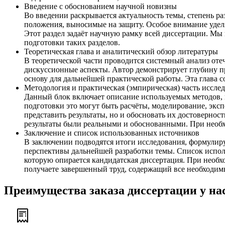
Введение с обоснованием научной новизны
Во введении раскрывается актуальность темы, степень ра
положения, выносимые на защиту. Особое внимание уделя
Этот раздел задаёт научную рамку всей диссертации. М
подготовки таких разделов.
Теоретическая глава и аналитический обзор литературы
В теоретической части проводится системный анализ от
дискуссионные аспекты. Автор демонстрирует глубину 
основу для дальнейшей практической работы. Эта глава 
Методология и практическая (эмпирическая) часть иссле
Данный блок включает описание используемых методов, и
подготовки это могут быть расчёты, моделирование, экс
представить результаты, но и обосновать их достовернос
результаты были реальными и обоснованными. При необх
Заключение и список использованных источников
В заключении подводятся итоги исследования, формулир
перспективы дальнейшей разработки темы. Список испол
которую опирается кандидатская диссертация. При нео
получаете завершенный труд, содержащий все необходим
Преимущества заказа диссертации у на