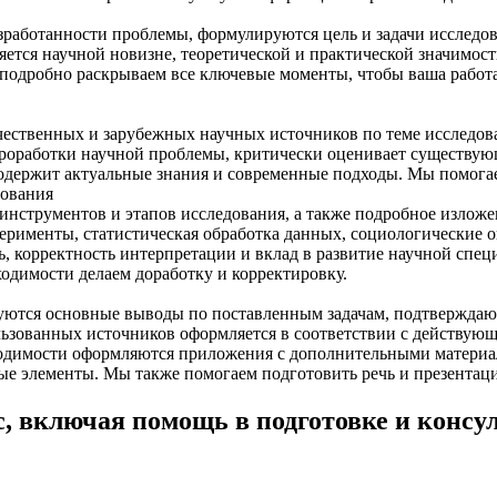
зработанности проблемы, формулируются цель и задачи исследова
ется научной новизне, теоретической и практической значимости
ы подробно раскрываем все ключевые моменты, чтобы ваша рабо
ечественных и зарубежных научных источников по теме исследо
проработки научной проблемы, критически оценивает существу
содержит актуальные знания и современные подходы. Мы помогае
дования
нструментов и этапов исследования, а также подробное изложе
перименты, статистическая обработка данных, социологические 
ть, корректность интерпретации и вклад в развитие научной сп
одимости делаем доработку и корректировку.
уются основные выводы по поставленным задачам, подтверждают
ьзованных источников оформляется в соответствии с действующ
бходимости оформляются приложения с дополнительными матери
ые элементы. Мы также помогаем подготовить речь и презентац
с, включая помощь в подготовке и консу