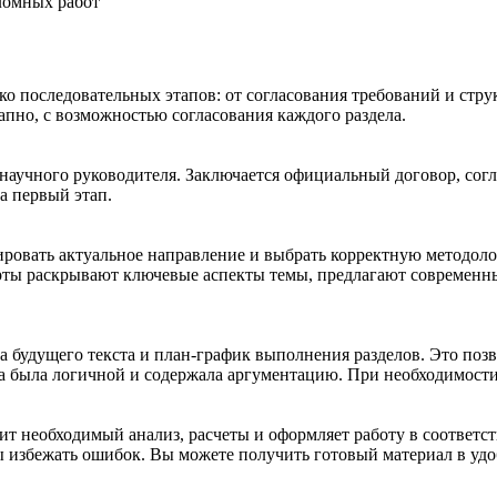
ломных работ
ко последовательных этапов: от согласования требований и стру
апно, с возможностью согласования каждого раздела.
 научного руководителя. Заключается официальный договор, сог
за первый этап.
ировать актуальное направление и выбрать корректную методоло
рты раскрывают ключевые аспекты темы, предлагают современн
а будущего текста и план-график выполнения разделов. Это позв
ва была логичной и содержала аргументацию. При необходимост
дит необходимый анализ, расчеты и оформляет работу в соответ
избежать ошибок. Вы можете получить готовый материал в удобн