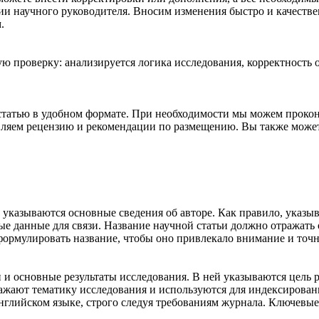
ии научного руководителя. Вносим изменения быстро и качеств
.
ую проверку: анализируется логика исследования, корректность
статью в удобном формате. При необходимости мы можем прокон
вляем рецензию и рекомендации по размещению. Вы также можете
и указываются основные сведения об авторе. Как правило, указы
ые данные для связи. Название научной статьи должно отражать
ормулировать название, чтобы оно привлекало внимание и точн
 и основные результаты исследования. В ней указываются цель 
ажают тематику исследования и используются для индексирован
нглийском языке, строго следуя требованиям журнала. Ключевые