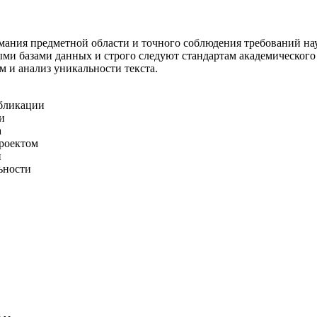
нимания предметной области и точного соблюдения требований 
ми базами данных и строго следуют стандартам академического
м и анализ уникальности текста.
убликации
и
а
проектом
и
ьности