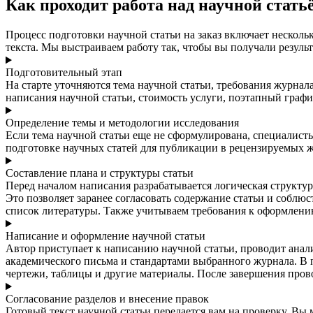
Как проходит работа над научной стать
Процесс подготовки научной статьи на заказ включает несколь
текста. Мы выстраиваем работу так, чтобы вы получали результ
Подготовительный этап
На старте уточняются тема научной статьи, требования журна
написания научной статьи, стоимость услуги, поэтапный графи
Определение темы и методологии исследования
Если тема научной статьи еще не сформулирована, специалист
подготовке научных статей для публикации в рецензируемых жу
Составление плана и структуры статьи
Перед началом написания разрабатывается логическая структур
Это позволяет заранее согласовать содержание статьи и соблю
список литературы. Также учитываем требования к оформлению
Написание и оформление научной статьи
Автор приступает к написанию научной статьи, проводит анал
академического письма и стандартами выбранного журнала. В
чертежи, таблицы и другие материалы. После завершения пров
Согласование разделов и внесение правок
Готовый текст научной статьи передается вам на проверку. Вы