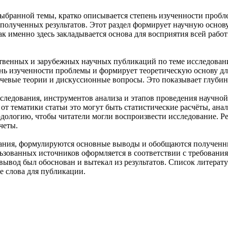
выбранной темы, кратко описывается степень изученности пробл
ь полученных результатов. Этот раздел формирует научную основ
ак именно здесь закладывается основа для восприятия всей рабо
ественных и зарубежных научных публикаций по теме исследова
нь изученности проблемы и формирует теоретическую основу дл
чевые теории и дискуссионные вопросы. Это показывает глубин
следования, инструментов анализа и этапов проведения научной
от тематики статьи это могут быть статистические расчёты, ана
ологию, чтобы читатели могли воспроизвести исследование. Ре
четы.
вания, формулируются основные выводы и обобщаются полученны
зованных источников оформляется в соответствии с требования
вывод был обоснован и вытекал из результатов. Список литера
 слова для публикации.