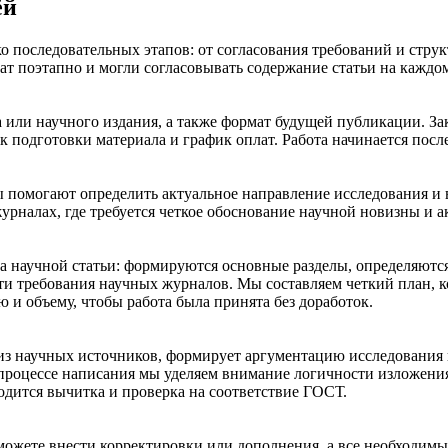
ёй
ко последовательных этапов: от согласования требований и стр
ат поэтапно и могли согласовывать содержание статьи на каждом
ла или научного издания, а также формат будущей публикации. З
к подготовки материала и график оплат. Работа начинается посл
ы помогают определить актуальное направление исследования и
рналах, где требуется четкое обоснование научной новизны и а
а научной статьи: формируются основные разделы, определяются
сти требования научных журналов. Мы составляем четкий план, 
 и объему, чтобы работа была принята без доработок.
из научных источников, формирует аргументацию исследования и
 процессе написания мы уделяем внимание логичности изложени
одится вычитка и проверка на соответствие ГОСТ.
 можете внести корректировки или дополнения, а все необходим