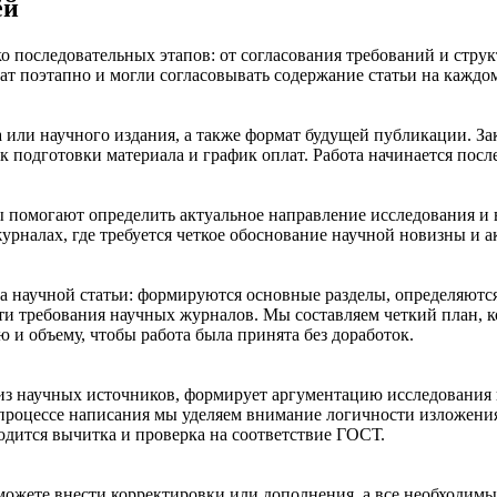
ёй
ко последовательных этапов: от согласования требований и стр
ат поэтапно и могли согласовывать содержание статьи на каждом
ла или научного издания, а также формат будущей публикации. З
к подготовки материала и график оплат. Работа начинается посл
ы помогают определить актуальное направление исследования и
рналах, где требуется четкое обоснование научной новизны и а
а научной статьи: формируются основные разделы, определяются
сти требования научных журналов. Мы составляем четкий план, 
 и объему, чтобы работа была принята без доработок.
из научных источников, формирует аргументацию исследования и
 процессе написания мы уделяем внимание логичности изложени
одится вычитка и проверка на соответствие ГОСТ.
 можете внести корректировки или дополнения, а все необходим