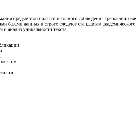
нимания предметной области и точного соблюдения требований 
ми базами данных и строго следуют стандартам академического
м и анализ уникальности текста.
убликации
и
а
проектом
и
ьности