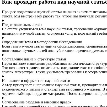
Как проходит работа над научной стать
Процесс подготовки научной статьи на заказ включает несколь
текста. Мы выстраиваем работу так, чтобы вы получали результ
Подготовительный этап
На старте уточняются тема научной статьи, требования журна
написания научной статьи, стоимость услуги, поэтапный графи
Определение темы и методологии исследования
Если тема научной статьи еще не сформулирована, специалист
подготовке научных статей для публикации в рецензируемых жу
Составление плана и структуры статьи
Перед началом написания разрабатывается логическая структур
Это позволяет заранее согласовать содержание статьи и соблю
список литературы. Также учитываем требования к оформлению
Написание и оформление научной статьи
Автор приступает к написанию научной статьи, проводит анал
академического письма и стандартами выбранного журнала. В
чертежи, таблицы и другие материалы. После завершения пров
Согласование разделов и внесение правок
Готовый текст научной статьи передается вам на проверку. Вы