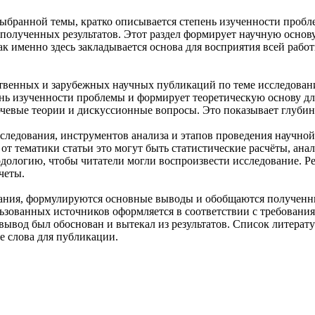
выбранной темы, кратко описывается степень изученности пробл
ь полученных результатов. Этот раздел формирует научную основ
ак именно здесь закладывается основа для восприятия всей рабо
ественных и зарубежных научных публикаций по теме исследова
нь изученности проблемы и формирует теоретическую основу дл
чевые теории и дискуссионные вопросы. Это показывает глубин
следования, инструментов анализа и этапов проведения научной
от тематики статьи это могут быть статистические расчёты, ана
ологию, чтобы читатели могли воспроизвести исследование. Ре
четы.
вания, формулируются основные выводы и обобщаются полученны
зованных источников оформляется в соответствии с требования
вывод был обоснован и вытекал из результатов. Список литера
 слова для публикации.