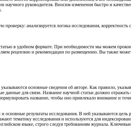
ии научного руководителя. Вносим изменения быстро и качеств
.
ую проверку: анализируется логика исследования, корректность
статью в удобном формате. При необходимости мы можем прокон
вляем рецензию и рекомендации по размещению. Вы также можете
и указываются основные сведения об авторе. Как правило, указы
ые данные для связи. Название научной статьи должно отражать
ормулировать название, чтобы оно привлекало внимание и точн
 и основные результаты исследования. В ней указываются цель 
ажают тематику исследования и используются для индексирован
нглийском языке, строго следуя требованиям журнала. Ключевые