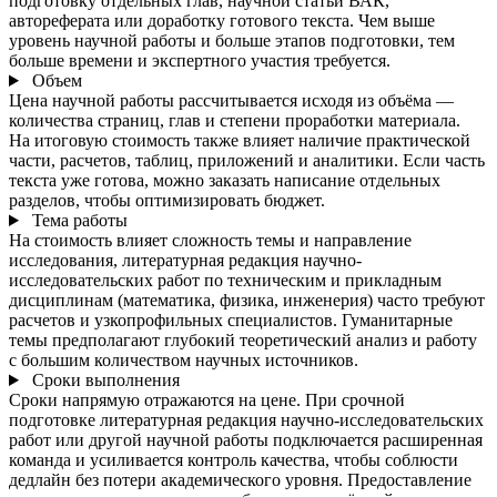
подготовку отдельных глав, научной статьи ВАК,
автореферата или доработку готового текста. Чем выше
уровень научной работы и больше этапов подготовки, тем
больше времени и экспертного участия требуется.
Объем
Цена научной работы рассчитывается исходя из объёма —
количества страниц, глав и степени проработки материала.
На итоговую стоимость также влияет наличие практической
части, расчетов, таблиц, приложений и аналитики. Если часть
текста уже готова, можно заказать написание отдельных
разделов, чтобы оптимизировать бюджет.
Тема работы
На стоимость влияет сложность темы и направление
исследования, литературная редакция научно-
исследовательских работ по техническим и прикладным
дисциплинам (математика, физика, инженерия) часто требуют
расчетов и узкопрофильных специалистов. Гуманитарные
темы предполагают глубокий теоретический анализ и работу
с большим количеством научных источников.
Сроки выполнения
Сроки напрямую отражаются на цене. При срочной
подготовке литературная редакция научно-исследовательских
работ или другой научной работы подключается расширенная
команда и усиливается контроль качества, чтобы соблюсти
дедлайн без потери академического уровня. Предоставление