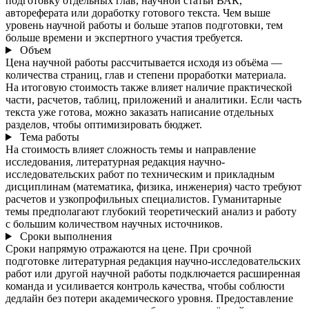
подготовку отдельных глав, научной статьи ВАК,
автореферата или доработку готового текста. Чем выше
уровень научной работы и больше этапов подготовки, тем
больше времени и экспертного участия требуется.
Объем
Цена научной работы рассчитывается исходя из объёма —
количества страниц, глав и степени проработки материала.
На итоговую стоимость также влияет наличие практической
части, расчетов, таблиц, приложений и аналитики. Если часть
текста уже готова, можно заказать написание отдельных
разделов, чтобы оптимизировать бюджет.
Тема работы
На стоимость влияет сложность темы и направление
исследования, литературная редакция научно-
исследовательских работ по техническим и прикладным
дисциплинам (математика, физика, инженерия) часто требуют
расчетов и узкопрофильных специалистов. Гуманитарные
темы предполагают глубокий теоретический анализ и работу
с большим количеством научных источников.
Сроки выполнения
Сроки напрямую отражаются на цене. При срочной
подготовке литературная редакция научно-исследовательских
работ или другой научной работы подключается расширенная
команда и усиливается контроль качества, чтобы соблюсти
дедлайн без потери академического уровня. Предоставление