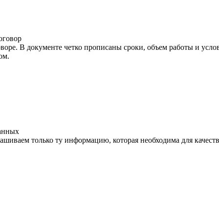
оговор
воре. В документе четко прописаны сроки, объем работы и усл
ом.
анных
ашиваем только ту информацию, которая необходима для качест