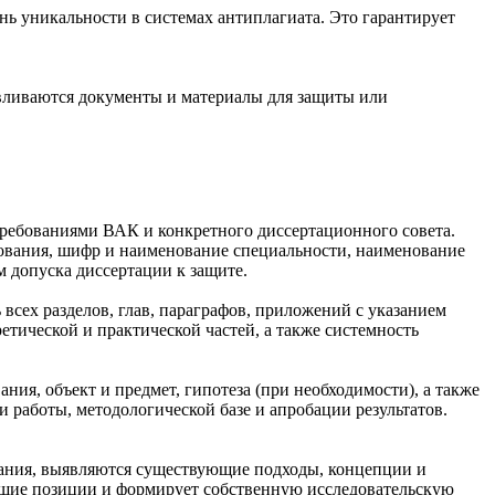
ень уникальности в системах антиплагиата. Это гарантирует
авливаются документы и материалы для защиты или
 требованиями ВАК и конкретного диссертационного совета.
дования, шифр и наименование специальности, наименование
м допуска диссертации к защите.
всех разделов, глав, параграфов, приложений с указанием
етической и практической частей, а также системность
ния, объект и предмет, гипотеза (при необходимости), а также
 работы, методологической базе и апробации результатов.
вания, выявляются существующие подходы, концепции и
ющие позиции и формирует собственную исследовательскую