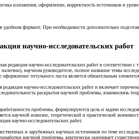
 логика изложения, оформление, корректность источников и уров
л в удобном формате. При необходимости дополнительно подгот
акция научно-исследовательских работ
ная редакция научно-исследовательских работ в соответствии с
и наличии), научном руководителе, полное название темы иссле
е оформление титульного листа является обязательным элементо
 редакция научно-исследовательских работ и включает перечень 
ледовательность раскрытия научной проблемы, взаимосвязь теор
зработанности проблемы, формулируются цель и задачи исследова
ется научной новизне, теоретической и практической значимости
акция научно-исследовательских работ.
ечественных и зарубежных научных источников по теме исследо
проработки научной проблемы, критически оценивает существу