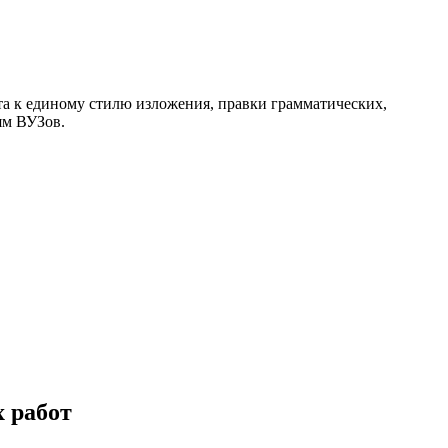
ста к единому стилю изложения, правки грамматических,
ям ВУЗов.
 работ