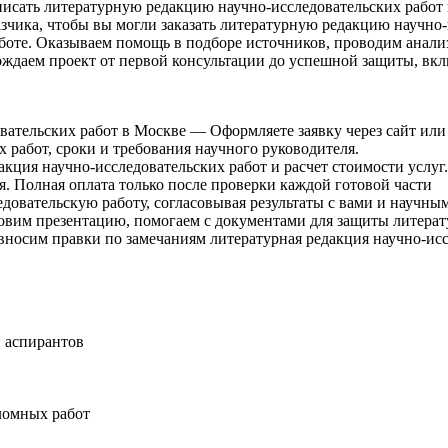
писать литературную редакцию научно-исследовательских работ
азчика, чтобы вы могли заказать литературную редакцию научно
аботе. Оказываем помощь в подборе источников, проводим анал
вождаем проект от первой консультации до успешной защиты, вк
ательских работ в Москве — Оформляете заявку через сайт или 
 работ, сроки и требования научного руководителя.
акция научно-исследовательских работ и расчет стоимости услу
. Полная оплата только после проверки каждой готовой части
овательскую работу, согласовывая результаты с вами и научным
овим презентацию, помогаем с документами для защиты литерату
носим правки по замечаниям литературная редакция научно-исс
 аспирантов
ломных работ