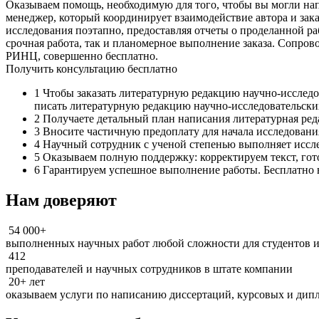
Оказываем помощь, необходимую для того, чтобы вы могли на
менеджер, который координирует взаимодействие автора и зак
исследования поэтапно, предоставляя отчеты о проделанной р
срочная работа, так и планомерное выполнение заказа. Сопро
РИНЦ, совершенно бесплатно.
Получить консультацию бесплатно
1
Чтобы заказать литературную редакцию научно-исследов
писать литературную редакцию научно-исследовательских
2
Получаете детальный план написания литературная ред
3
Вносите частичную предоплату для начала исследования
4
Научный сотрудник с ученой степенью выполняет исслед
5
Оказываем полную поддержку: корректируем текст, гот
6
Гарантируем успешное выполнение работы. Бесплатно в
Нам доверяют
54 000+
выполненных научных работ любой сложности для студентов и
412
преподавателей и научных сотрудников в штате компании
20+ лет
оказываем услуги по написанию диссертаций, курсовых и дип