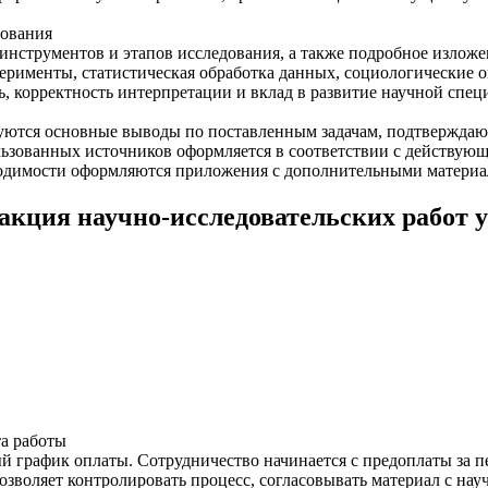
дования
нструментов и этапов исследования, а также подробное изложе
перименты, статистическая обработка данных, социологические 
ть, корректность интерпретации и вклад в развитие научной спец
уются основные выводы по поставленным задачам, подтверждают
ьзованных источников оформляется в соответствии с действующ
бходимости оформляются приложения с дополнительными матери
кция научно-исследовательских работ у
а работы
й график оплаты. Сотрудничество начинается с предоплаты за п
озволяет контролировать процесс, согласовывать материал с на