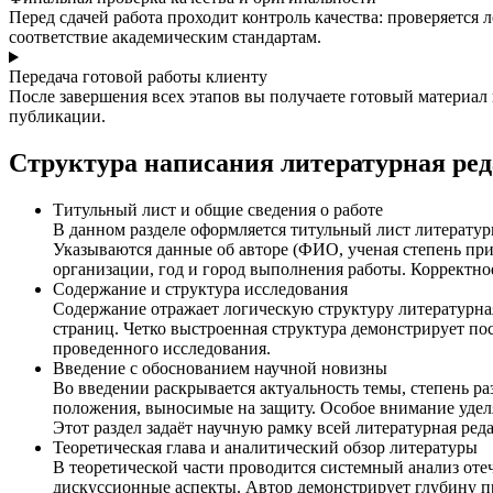
Перед сдачей работа проходит контроль качества: проверяется
соответствие академическим стандартам.
Передача готовой работы клиенту
После завершения всех этапов вы получаете готовый материа
публикации.
Структура написания литературная ред
Титульный лист и общие сведения о работе
В данном разделе оформляется титульный лист литератур
Указываются данные об авторе (ФИО, ученая степень пр
организации, год и город выполнения работы. Корректно
Содержание и структура исследования
Содержание отражает логическую структуру литературная
страниц. Четко выстроенная структура демонстрирует пос
проведенного исследования.
Введение с обоснованием научной новизны
Во введении раскрывается актуальность темы, степень ра
положения, выносимые на защиту. Особое внимание уделя
Этот раздел задаёт научную рамку всей литературная ред
Теоретическая глава и аналитический обзор литературы
В теоретической части проводится системный анализ от
дискуссионные аспекты. Автор демонстрирует глубину 