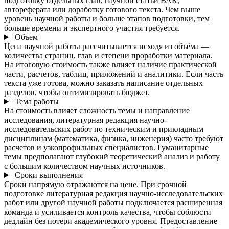
подготовку отдельных глав, научной статьи ВАК,
автореферата или доработку готового текста. Чем выше
уровень научной работы и больше этапов подготовки, тем
больше времени и экспертного участия требуется.
Объем
Цена научной работы рассчитывается исходя из объёма —
количества страниц, глав и степени проработки материала.
На итоговую стоимость также влияет наличие практической
части, расчетов, таблиц, приложений и аналитики. Если часть
текста уже готова, можно заказать написание отдельных
разделов, чтобы оптимизировать бюджет.
Тема работы
На стоимость влияет сложность темы и направление
исследования, литературная редакция научно-
исследовательских работ по техническим и прикладным
дисциплинам (математика, физика, инженерия) часто требуют
расчетов и узкопрофильных специалистов. Гуманитарные
темы предполагают глубокий теоретический анализ и работу
с большим количеством научных источников.
Сроки выполнения
Сроки напрямую отражаются на цене. При срочной
подготовке литературная редакция научно-исследовательских
работ или другой научной работы подключается расширенная
команда и усиливается контроль качества, чтобы соблюсти
дедлайн без потери академического уровня. Предоставление