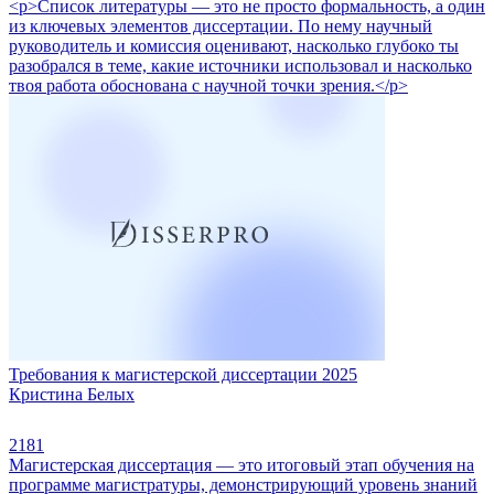
<p>Список литературы — это не просто формальность, а один
из ключевых элементов диссертации. По нему научный
руководитель и комиссия оценивают, насколько глубоко ты
разобрался в теме, какие источники использовал и насколько
твоя работа обоснована с научной точки зрения.</p>
Требования к магистерской диссертации 2025
Кристина Белых
2181
Магистерская диссертация — это итоговый этап обучения на
программе магистратуры, демонстрирующий уровень знаний