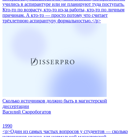
учились в аспирантуре или не планируют туда поступать.
Кто-то по возрасту, кто-то из-за работы, кто-то по личным
причинам. А кто-то — просто потому что считает
трёхлетнюю аспирантуру формальностью.</p>
Сколько источников должно быть в магистерской
диссертации
Василий Скоробогатов
1990
<p>Один из самых частых вопросов у студентов — сколько
источников нужно для нормальной магистерской