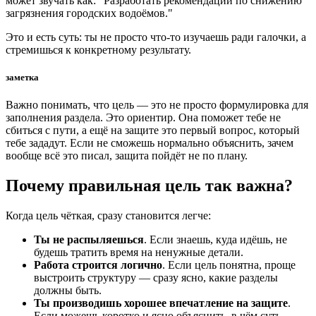
может звучать как: "Разработать рекомендации по снижению
загрязнения городских водоёмов."
Это и есть суть: ты не просто что-то изучаешь ради галочки, а
стремишься к конкретному результату.
заметка
Важно понимать, что цель — это не просто формулировка для
заполнения раздела. Это ориентир. Она поможет тебе не
сбиться с пути, а ещё на защите это первый вопрос, который
тебе зададут. Если не сможешь нормально объяснить, зачем
вообще всё это писал, защита пойдёт не по плану.
Почему правильная цель так важна?
Когда цель чёткая, сразу становится легче:
Ты не распыляешься
. Если знаешь, куда идёшь, не
будешь тратить время на ненужные детали.
Работа строится логично
. Если цель понятна, проще
выстроить структуру — сразу ясно, какие разделы
должны быть.
Ты производишь хорошее впечатление на защите
.
Если можешь коротко и ясно объяснить, в чём суть